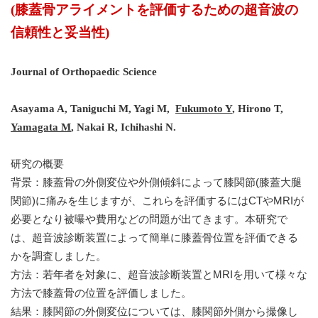
(
膝蓋骨アライメントを評価するための超音波の
信頼性と妥当性
)
Journal of Orthopaedic Science
Asayama A, Taniguchi M, Yagi M,
Fukumoto Y
, Hirono T,
Yamagata M
, Nakai R, Ichihashi N.
研究の概要
背景：膝蓋骨の外側変位や外側傾斜によって膝関節(膝蓋大腿
関節)に痛みを生じますが、これらを評価するにはCTやMRIが
必要となり被曝や費用などの問題が出てきます。本研究で
は、超音波診断装置によって簡単に膝蓋骨位置を評価できる
かを調査しました。
方法：若年者を対象に、超音波診断装置とMRIを用いて様々な
方法で膝蓋骨の位置を評価しました。
結果：膝関節の外側変位については、膝関節外側から撮像し