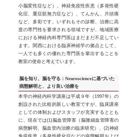
小脳変性症など）、神経免疫性疾患（多発性硬
化症、重症筋無力症など）、てんかん、片頭痛
など、多彩です。いずれもその診断、治療に高
度の専門性を要求される領域ですが、地域医療
における神経内科専門医はまだまだ不足してい
ます。関西における臨床神経学の拠点として、
一人でも多くの優れた専門医を輩出することを
教室の使命と考えています。
脳を知り、脳を守る：Neuroscienceに基づいた
病態解明と、より良い治療を
本学の神経内科学講座は平成９年（1997年）の
創設された比較的新しい教室ですが、臨床講座
としての体制およびスタッフが充実するととも
に、現在では(1)脳血管障害（脳微細血管障害の
病態解明、脳血管内治療の臨床研究）、(2)神経
免疫疾患（多発性硬化症などの病態解明および