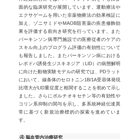
面的な臨床研究が展開しています。運動療法や
エクサゲームを用いた非薬物療法の効果検証に
加え、ゾニサミドやMAOB阻害薬の疾患修飾効
果を評価する前向き研究を行っています。また
パーキンソン病専門施設での医療従者のケアの
スキル向上のプログラム評価の有効性について
も報告しました。またパーキンソン病における
レボドパ誘発生ジスキネジア（LID）の病態解明
に向けた動物実験モデルの研究では、PDラット
において、線条体のセロトニン1B/1A受容体発現
比増大がLID重症度と相関することを初めて示し
ました。さらにボルチオキセチン等の有効性や
コリン系抑制の関与を示し、多系統神経伝達異
常に基づく新規治療標的の探索を進めていま
す。
④ 脳血管内治療研究