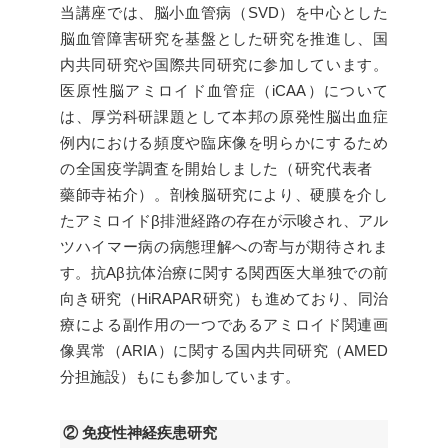
当講座では、脳小血管病（SVD）を中心とした
脳血管障害研究を基盤とした研究を推進し、国
内共同研究や国際共同研究に参加しています。
医原性脳アミロイド血管症（iCAA）について
は、厚労科研課題として本邦の原発性脳出血症
例内における頻度や臨床像を明らかにするため
の全国疫学調査を開始しました（研究代表者
藥師寺祐介）。剖検脳研究により、硬膜を介し
たアミロイドβ排泄経路の存在が示唆され、アル
ツハイマー病の病態理解への寄与が期待されま
す。抗Aβ抗体治療に関する関西医大単独での前
向き研究（HiRAPAR研究）も進めており、同治
療による副作用の一つであるアミロイド関連画
像異常（ARIA）に関する国内共同研究（AMED
分担施設）もにも参加しています。
② 免疫性神経疾患研究