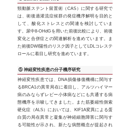
頸動脈ステント留置術（CAS）に関する研究で
は、術後過灌流症候群の発症機序解明を目的と
して、酸化ストレスとの関連を検討していま
す。尿中8-OHdGを用いた前後比較により、術後
変化と合併症との関連解析を進めています。ま
た術後DWI陽性のリスク因子としてLDLコレステ
ロールに着目し研究を進めています。
⑤ 神経変性疾患の分子機序研究
神経変性疾患では、DNA損傷修復機構に関与す
るBRCA1の異常局在に着目し、アルツハイマー
病のみならずレビー小体病などにも共通する病
態機序を示唆してきました。また筋萎縮性側索
硬化症（ALS）においては、KIF1A変異による蛋
白質の局在異常と凝集が神経細胞障害に関与す
る可能性が示され、新たな病態概念が提起され