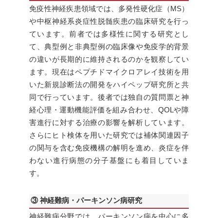
免疫性神経疾患領域では、多発性硬化症（MS）
や中枢神経系炎症性脱髄疾患の臨床研究を行っ
ています。前者では多様性に関する研究とし
て、典型例と非典型例の臨床像や免疫学的背景
の違いが長期的に維持されるのかを観察してい
ます。現在はペプチドマイクロアレイ技術を用
いた新規診断法の開発をハイペップ研究所と共
同で行っています。後者では独自の質問票と神
経心理・運動機能評価を組み合わせ、QOLや障
害進行に対する治療の影響を解析しています。
さらにヒト検体を用いた研究では補体関連因子
の関与を含む免疫機構の解明を進め、炎症を伴
わない進行病態の分子基盤にも着目していま
す。
③ 神経難病・パーキンソン病研究
神経難病分野では、パーキンソン病を中心に多