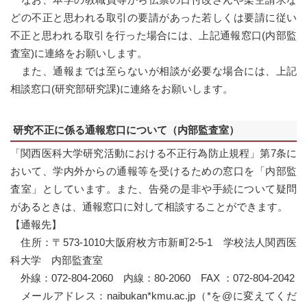
どの不正と思われる取引の要請があった若しくは要請に従い
不正と思われる取引を行った場合には、上記通報窓口(内部監
査室)に連絡をお願いします。
また、通報までは至らないが相談が必要な場合には、上記
相談窓口(研究部研究課)に連絡をお願いします。
研究不正に係る通報窓口について（内部監査室）
「関西医科大学研究活動における不正行為防止規程」第7条に
おいて、学内外からの通報等を受けるための窓口を「内部監
査室」としています。また、告発の是非や手続について疑問
があるときは、通報窓口に対して相談することができます。
【通報先】
住所：〒573-1010大阪府枚方市新町2-5-1 学校法人関西医
科大学 内部監査室
外線：072-804-2060 内線：80-2060 FAX ：072-804-2042
メールアドレス：naibukan*kmu.ac.jp（*を@に変えてくだ