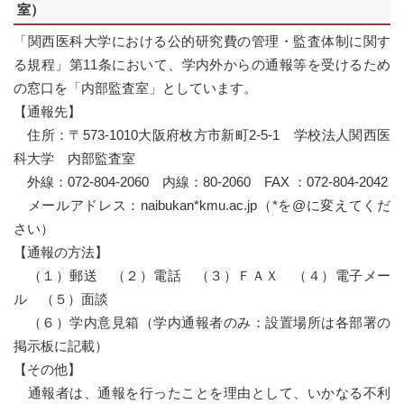
室）
「関西医科大学における公的研究費の管理・監査体制に関す
る規程」第11条において、学内外からの通報等を受けるため
の窓口を「内部監査室」としています。
【通報先】
住所：〒573-1010大阪府枚方市新町2-5-1 学校法人関西医
科大学 内部監査室
外線：072-804-2060 内線：80-2060 FAX ：072-804-2042
メールアドレス：naibukan*kmu.ac.jp（*を@に変えてくだ
さい）
【通報の方法】
（１）郵送 （２）電話 （３）ＦＡＸ （４）電子メー
ル （５）面談
（６）学内意見箱（学内通報者のみ：設置場所は各部署の
掲示板に記載）
【その他】
通報者は、通報を行ったことを理由として、いかなる不利