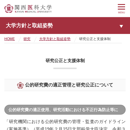
MENU
大学方針と取組姿勢
HOME
研究
大学方針と取組姿勢
研究公正と支援体制
研究公正と支援体制
公的研究費の適正管理と研究公正について
公的研究費の適正使用、研究活動における不正行為防止等に
係る公表事項
「研究機関における公的研究費の管理・監査のガイドライン
（実施基準）（平成19年２月15日文部科学大臣決定、令和３