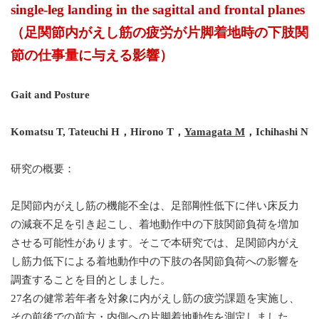
single-leg landing in the sagittal and frontal planes
（足関節内がえし筋の疲労が片脚着地時の下肢関
節の仕事量に与える影響）
Gait and Posture
Komatsu T, Tateuchi H，Hirono T，
Yamagata M
，Ichihashi N
研究の概要：
足関節内がえし筋の機能不全は、足部剛性低下に伴い床反力
の減衰不足を引き起こし、着地動作中の下肢関節負荷を増加
させる可能性があります。そこで本研究では、足関節内がえ
し筋力低下による着地動作中の下肢の各関節負荷への影響を
調査することを目的としました。
27名の健常若年者を対象に内がえし筋の疲労課題を実施し、
その前後での前方・内側への片脚着地動作を測定しました。