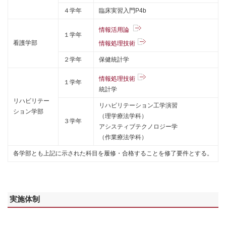
４学年
臨床実習入門P4b
情報活用論
１学年
看護学部
情報処理技術
２学年
保健統計学
情報処理技術
１学年
統計学
リハビリテー
リハビリテーション工学演習
ション学部
（理学療法学科）
３学年
アシスティブテクノロジー学
（作業療法学科）
各学部とも上記に示された科目を履修・合格することを修了要件とする。
実施体制