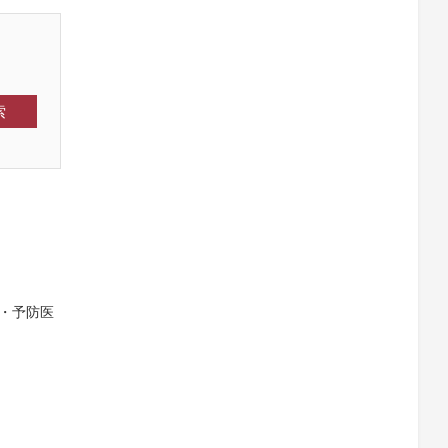
索
・予防医