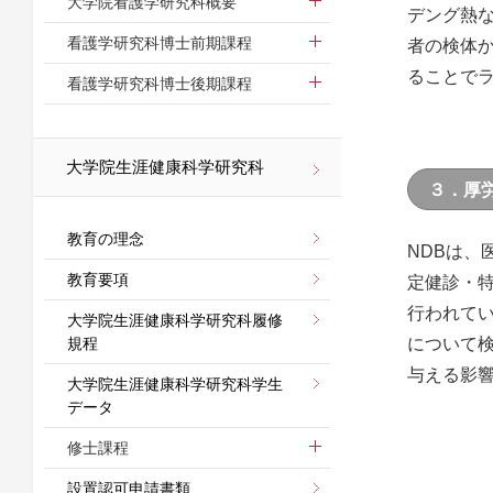
大学院看護学研究科概要
デング熱
看護学研究科博士前期課程
者の検体
ることで
看護学研究科博士後期課程
大学院生涯健康科学研究科
３．厚
授・藤
教育の理念
NDBは
教育要項
定健診・
行われて
大学院生涯健康科学研究科履修
規程
について
与える影
大学院生涯健康科学研究科学生
データ
修士課程
設置認可申請書類