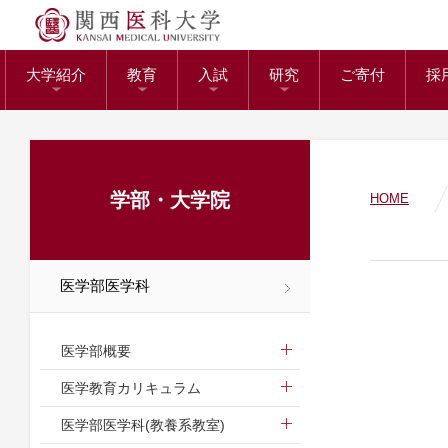
送）
リサーチワーク(医
KMUバイオバ
附属病院長の選考
トップページ
役員報酬の支給基
教育センター
大学紹介
教育
入試
研究
ご寄付
採
ガバナンスコード
関西医科大学の社会
大学病院改革プラ
学部・大学院
HOME
医学部医学科
医学部概要
医学教育カリキュラム
医学部医学科(教養系教室)