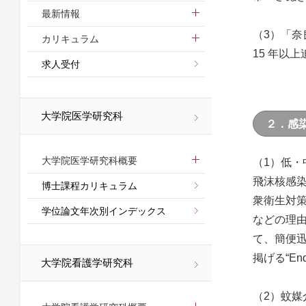
最新情報
（3）「奈良県
カリキュラム
15 年以
求人受付
大学院医学研究科
２．感
大学院医学研究科概要
（1）低・
飛沫核感
博士課程カリキュラム
衆衛生対
学位論文年次別インデックス
などの理由
て、簡便
掲げる“E
大学院看護学研究科
（2）蚊