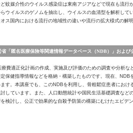
など蚊媒介性のウイルス感染症は東南アジアなどで現在も流行
からウイルスのゲノムを抽出し、ウイルスの血清型を解析して
ラオス国内における流行の地域性の違いや流行の拡大様式の解
労省「匿名医療保険等関連情報データベース（NDB）」および
田准教授・小村助教）
、医療費適正化計画の作成、実施及び評価のための調査や分析な
特定保健指導情報などを格納・構築したものです。現在、NDB
います。本講座でも、このNDBを利用し、骨粗鬆症患者におけ
検討しています。また、人口動態統計や国民生活基礎調査など
響を検討し、公正で効果的な自殺予防策の構築にむけたエビデ