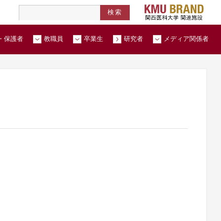
高度医療人材養成拠点形成事業
北河内メディカルネットワーク
在学生・保護者トップページへ
教職員トップページへ
卒業生トップページへ
トップページ
・保護者
教職員
卒業生
研究者
メディア関係者
い合わせ
交通アクセス
資料請求