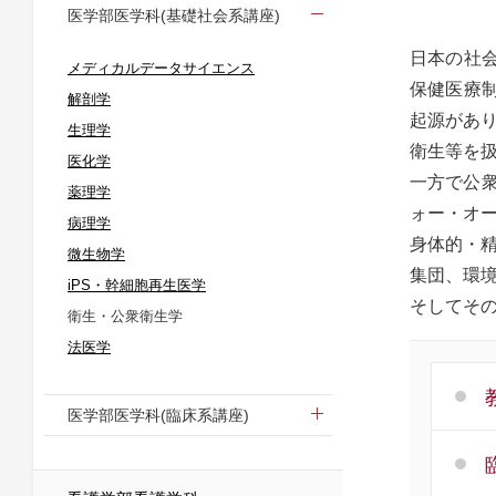
医学部医学科(基礎社会系講座)
日本の社会
メディカルデータサイエンス
保健医療制
解剖学
起源があ
生理学
衛生等を
医化学
一方で公衆
薬理学
ォー・オ
病理学
身体的・
微生物学
集団、環
iPS・幹細胞再生医学
そしてそ
衛生・公衆衛生学
法医学
医学部医学科(臨床系講座)