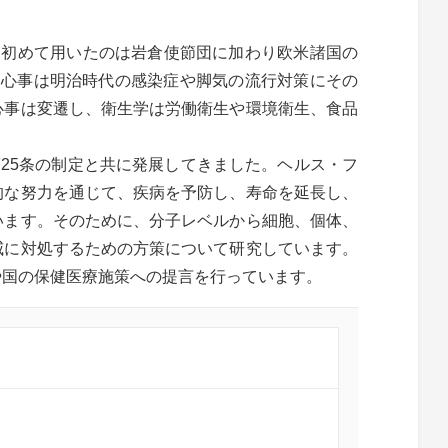
葉を初めて用いたのは岩倉使節団に加わり欧米諸国の
の関心事は明治時代の感染症や脚気の流行対策にその
心事は変遷し、衛生学は労働衛生や環境衛生、食品
憲法第25条の制定と共に発展してきました。ヘルス・フ
的な努力を通じて、疾病を予防し、寿命を延長し、
います。そのために、分子レベルから細胞、個体、
威に対処するための方策について研究しています。
や国の保健医療施策への提言を行っています。