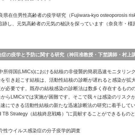
在住男性高齢者の疫学研究（Fujiwara-kyo osteoporosis ris
上追跡し、元気高齢者の元気の秘訣を探っています（奈良市・橿
染症の疫学と予防に関する研究（神田准教授・下埜講師・村上
中所得国(LMICs)における結核の非侵襲的簡易迅速モニタリン
染を引き起こす結核は、活動性結核の診断が遅れると感染が拡
策が必要です。既存の結核感染の診断法は数多く存在するもの
からLMICsでは実施が困難です。そこで我々は感染のリス
迅速にできる活動性結核の新たな迅速診断法の研究に着手してい
nd TB Strategy（結核終息戦略）”に貢献することができるも
媒介性ウイルス感染症の分子疫学的調査