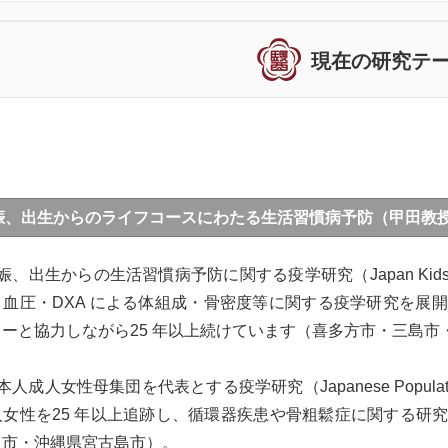
現在の研究テ
娠、出生からのライフコースにわたる生活習慣病予防（甲田教
、出生からの生活習慣病予防に関する疫学研究（Japan Kids Bod
・血圧・DXA による体組成・骨密度等に関する疫学研究を展
ーと協力しながら25 年以上続けています（喜多方市・三島
人成人女性母集団を代表とする疫学研究（Japanese Population-b
人女性を25 年以上追跡し、循環器疾患や骨粗鬆症に関する研
き市・沖縄県宮古島市）。