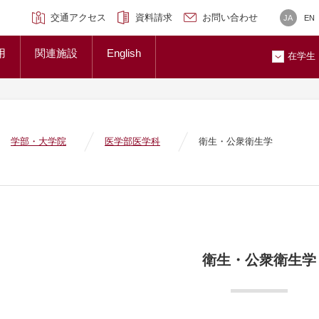
科学専攻)
ンクセンター
研究ブランディング事業
について
広報誌
交通アクセス
資料請求
お問い合わせ
JA
EN
トップページ
準について
大学概要
用
関連施設
English
大学紹介ギャラリー
在学生
貢献とSDGsへの取り組み
メディア掲載情報
ン
お問
学部・大学院
医学部医学科
衛生・公衆衛生学
衛生・公衆衛生学