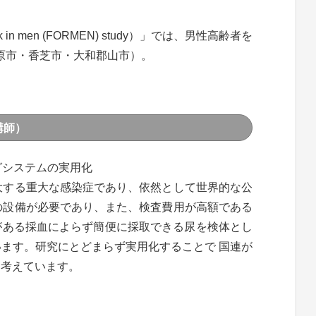
k in men (FORMEN) study）」では、男性高齢者を
原市・香芝市・大和郡山市）。
講師）
グシステムの実用化
大する重大な感染症であり、依然として世界的な公
の設備が必要であり、また、検査費用が高額である
クがある採血によらず簡便に採取できる尿を検体とし
ます。研究にとどまらず実用化することで 国連が
のと考えています。