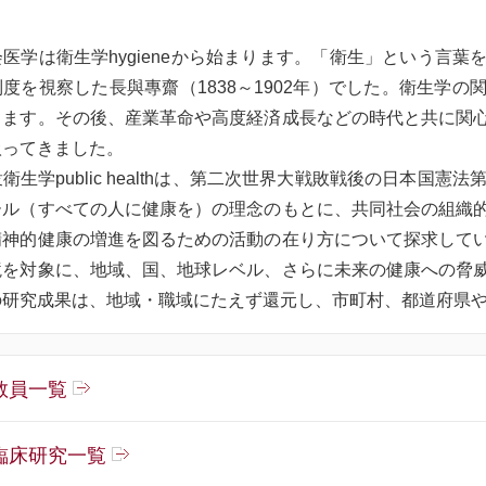
医学は衛生学hygieneから始まります。「衛生」という言
度を視察した長與專齋（1838～1902年）でした。衛生学
ります。その後、産業革命や高度経済成長などの時代と共に関
扱ってきました。
衛生学public healthは、第二次世界大戦敗戦後の日本国
ール（すべての人に健康を）の理念のもとに、共同社会の組織
精神的健康の増進を図るための活動の在り方について探求して
境を対象に、地域、国、地球レベル、さらに未来の健康への脅
の研究成果は、地域・職域にたえず還元し、市町村、都道府県
教員一覧
臨床研究一覧