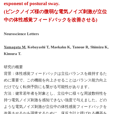
exponent of postural sway.
(
ピンクノイズ様の微弱な電気ノイズ刺激が立位
中の体性感覚フィードバックを改善させる
)
Neuroscience Letters
Yamagata M
, Kobayashi T, Maekaku K, Tanoue R, Shimizu K,
Kimura T.
研究の概要
背景：体性感覚フィードバックは立位バランスを維持するた
めに重要で、この機能を向上させることはバランス能力向上
だけでなく転倒予防にも繋がる可能性があります。
方法：健常若年者を対象とし、立位中に様々な周波数特性を
持つ電気ノイズ刺激を感知できない強度で与えました。どの
ような電気ノイズ刺激が立位中の体性感覚フィードバックを
改善させるかを調査するために、床反力計と呼ばれる機器を