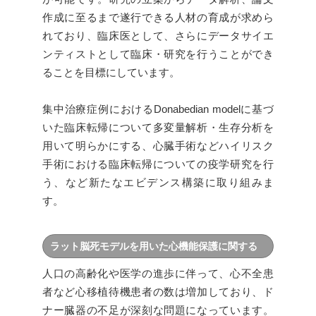
作成に至るまで遂行できる人材の育成が求めら
れており、臨床医として、さらにデータサイエ
ンティストとして臨床・研究を行うことができ
ることを目標にしています。
集中治療症例におけるDonabedian modelに基づ
いた臨床転帰について多変量解析・生存分析を
用いて明らかにする、心臓手術などハイリスク
手術における臨床転帰についての疫学研究を行
う、など新たなエビデンス構築に取り組みま
す。
ラット脳死モデルを用いた心機能保護に関する
研究
人口の高齢化や医学の進歩に伴って、心不全患
者など心移植待機患者の数は増加しており、ド
ナー臓器の不足が深刻な問題になっています。