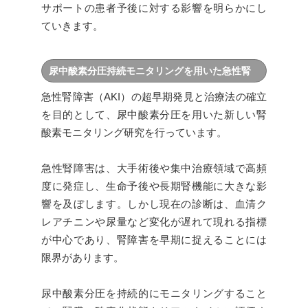
サポートの患者予後に対する影響を明らかにし
ていきます。
尿中酸素分圧持続モニタリングを用いた急性腎
障害研究
急性腎障害（AKI）の超早期発見と治療法の確立
を目的として、尿中酸素分圧を用いた新しい腎
酸素モニタリング研究を行っています。
急性腎障害は、大手術後や集中治療領域で高頻
度に発症し、生命予後や長期腎機能に大きな影
響を及ぼします。しかし現在の診断は、血清ク
レアチニンや尿量など変化が遅れて現れる指標
が中心であり、腎障害を早期に捉えることには
限界があります。
尿中酸素分圧を持続的にモニタリングすること