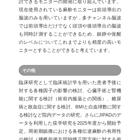
討できるモニターの開発に取り組んでいます。
現在使用されている麻酔モニターは前頭導出の
脳波のみを用いていますが，多チャンネル脳波
では前頭導出だけでなく頭頂や後頭導出の脳波
も同時計測することができるため、鎮静や覚醒
のレベルについてこれまでよりも精度の高いモ
ニターとすることができると考えています。
その他
臨床研究として臨床統計学を用いた患者予後に
対する各種因子の影響の検討、心臓手術と腎機
能に関する検討（術前内服薬との関係）、糖尿
病と敗血症に関する検討、BMIと白血球数に関す
る検討など院内データの研究。さらにJIPADのデ
ータを利用した疫学研究を2025年度から開始予
定。周術期鎮痛における各種伝達麻酔の有用性
の検討（腰椎前後方同時矯正固定術に対する術