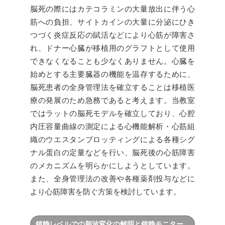
脳死の際にはカテコラミンの大量放出に伴う心
筋への負担、サイトカインの大量に分泌にひき
つづく炎症反応の賦活などにより心筋が障害さ
れ、ドナー心臓が移植用のグラフトとして使用
できなくなることも少なくありません。心臓を
始めとする主要臓器の機能を温存するために、
脳死患者の全身管理法を確立することは移植医
療の発展のため急務であると考えます。当教室
ではラットの脳死モデルを確立しており、心腔
内圧容量曲線の測定による心機能解析・心筋組
織のウエスタンブロッティングによる各種シグ
ナル蛋白の定量などを行い、脳死後の心筋障害
のメカニズムを明らかにしようとしています。
また、全身管理法の改善や各種薬剤投与などに
より心筋障害を防ぐ方策を検討しています。
鎮静レベルでの脳波変化の解明と鎮静モニター