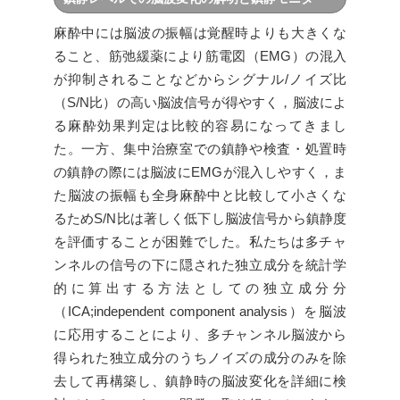
の開発
麻酔中には脳波の振幅は覚醒時よりも大きくな
ること、筋弛緩薬により筋電図（EMG）の混入
が抑制されることなどからシグナル/ノイズ比
（S/N比）の高い脳波信号が得やすく，脳波によ
る麻酔効果判定は比較的容易になってきまし
た。一方、集中治療室での鎮静や検査・処置時
の鎮静の際には脳波にEMGが混入しやすく，ま
た脳波の振幅も全身麻酔中と比較して小さくな
るためS/N比は著しく低下し脳波信号から鎮静度
を評価することが困難でした。私たちは多チャ
ンネルの信号の下に隠された独立成分を統計学
的に算出する方法としての独立成分分
（ICA;independent component analysis）を脳波
に応用することにより、多チャンネル脳波から
得られた独立成分のうちノイズの成分のみを除
去して再構築し、鎮静時の脳波変化を詳細に検