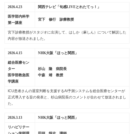
2026.4.23
関西テレビ「旬感LIVEとれたてっ！」
医学部内科学
宮下 修行 診療教授
第一講座
宮下診療教授がスタジオに出演して、はしか（麻しん）について解説した
内容が放送されました。
2026.4.15
NHK大阪「ほっと関西」
総合医療セン
ター
杉山 隆 病院長
医学部救急医
中森 靖 教授
学講座
ICU患者さんの退室判断を支援するAI予測システムを総合医療センターが
正式導入する旨の発表と、杉山病院長のコメントが合わせて放送されまし
た。
2026.3.13
NHK大阪「ほっと関西」
リハビリテー
ション学部理
田頭 悟志 講師