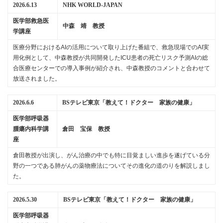
2026.6.13
NHK WORLD-JAPAN
医学部救急医
中森 靖 教授
学講座
医療分野におけるAIの活用について取り上げた番組で、救急現場でのAI実
用化例として、中森教授が共同開発したICU患者の死亡リスク予測AIの総
合医療センターでの導入事例が紹介され、中森教授のコメントと合わせて
放送されました。
2026.6.6
BSテレビ東京「教えて！ドクター 家族の健康」
医学部呼吸器
腫瘍内科学講
倉田 宝保 教授
座
倉田教授が出演し、がん治療の中でも特に目覚ましい進歩を遂げている分
野の一つである肺がんの薬物療法についてその進化の道のりを解説しまし
た。
2026.5.30
BSテレビ東京「教えて！ドクター 家族の健康」
医学部呼吸器