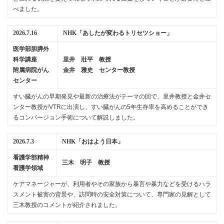
べました。
2026.7.16
NHK「あしたが変わるトリセツショー」
医学部胆膵外
科学講座
里井 壯平 教授
附属病院がん
金井 雅史 センター教授
センター
すい臓がんの早期発見や最新の治療法がテーマの回で、里井教授と金井セ
ンター教授がVTRに出演し、すい臓がんの5年生存率を高めることができ
るコンバージョン手術について解説しました。
2026.7.3
NHK「おはよう日本」
看護学部精神
三木 明子 教授
看護学領域
ケアマネージャーが、利用者やその家族から暴言や暴力などを受けるハラ
スメント被害の背景や、訪問時の安全対策について、専門家の見解として
三木教授のコメントが紹介されました。