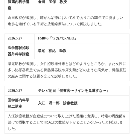
腫瘍内科学講
倉田 宝保 教授
座
倉田教授が出演し、肺がん治療において柱でありこの30年で目覚ましい
進歩を遂げている手術と放射線療法について解説しました。
2026.5.27
FM845「ワカバンNEO」
医学部腎泌尿
増尾 有紀 助教
器外科学講座
増尾助教が出演し、女性泌尿器外来とはどのようなところか、また女性に
多い泌尿器疾患である骨盤臓器脱や尿失禁がどのような病気か、骨盤底筋
の緩みに関する話題を交えて説明しました。
2026.5.27
テレビ朝日「健査官〜サインを見逃すな〜」
医学部内科学
入江 潤一郎 診療教授
第二講座
入江診療教授が血糖値について取り上げた番組に出演し、特定の乳酸菌を
続けて摂取することでHbA1cの数値が下がることが分かったと解説しま
した。