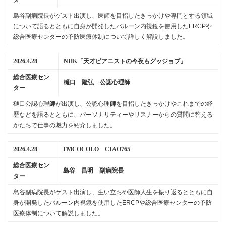
島谷副病院長がゲスト出演し、医師を目指したきっかけや専門とする領域
について語るとともに自身が開発したバルーン内視鏡を使用したERCPや
総合医療センターの予防医療体制について詳しく解説しました。
2026.4.28
NHK「天才ピアニストの今夜もグッジョブ」
総合医療セン
樋口 隆弘 公認心理師
ター
樋口公認心理
師
が出演し、公認心理
師
を目指したきっかけやこれまでの経
歴などを語るとともに、パーソナリティーやリスナーからの質問に答える
かたちで仕事の魅力を紹介しました。
2026.4.28
FMCOCOLO CIAO765
総合医療セン
島谷 昌明 副病院長
ター
島谷副病院長がゲスト出演し、生い立ちや医師人生を振り返るとともに自
身が開発したバルーン内視鏡を使用したERCPや総合医療センターの予防
医療体制について解説しました。