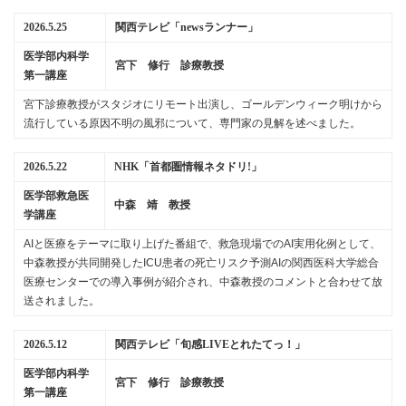
2026.5.25
関西テレビ「newsランナー」
医学部内科学
宮下 修行 診療教授
第一講座
宮下診療教授がスタジオにリモート出演し、ゴールデンウィーク明けから
流行している原因不明の風邪について、専門家の見解を述べました。
2026.5.22
NHK「首都圏情報ネタドリ!」
医学部救急医
中森 靖 教授
学講座
AIと医療をテーマに取り上げた番組で、救急現場でのAI実用化例として、
中森教授が共同開発したICU患者の死亡リスク予測AIの関西医科大学総合
医療センターでの導入事例が紹介され、中森教授のコメントと合わせて放
送されました。
2026.5.12
関西テレビ「旬感LIVEとれたてっ！」
医学部内科学
宮下 修行 診療教授
第一講座