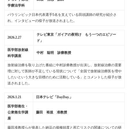
学療法学科
パラリンピック日本代表選手5名を支えている田頭講師の研究が紹介さ
れ、インタビューの様子が放送されました。
テレビ東京「ガイアの夜明け もう一つのエピソー
2026.2.27
ド」
医学部放射線
中村 聡明 診療教授
科学講座
放射線治療を取り上げた番組に中村診療教授が出演し、放射線治療の需要
増に対して医師が不足している現状について「全国で放射線治療医を増や
したいという大きな目標のために活動している」とコメントした様子が放
送されました。
2026.1.21
日本テレビ「DayDay.」
医学部衛生・
公衆衛生学講
藤田 裕規 准教授
座
藤田准教授らが発表した納豆の接種頻度と死亡リスクの関連についての研